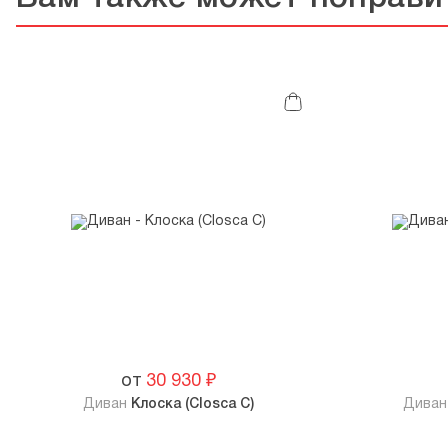
от
30 930
₽
Диван
Клоска (Closca C)
Дива