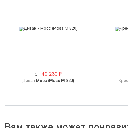
от
49 230
₽
Диван
Мосс (Moss М 820)
Кре
Вам также может понрави