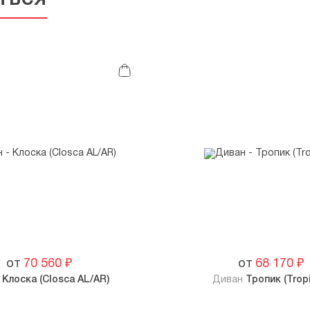
от
70 560
₽
от
68 170
₽
н
Клоска (Closca AL/AR)
Диван
Тропик (Tropi