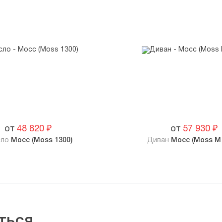
от
48 820
₽
от
57 930
₽
сло
Мосс (Moss 1300)
Диван
Мосс (Moss M 
ться