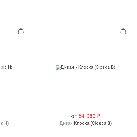
от
54 080
₽
c H)
Диван
Клоска (Closca B)