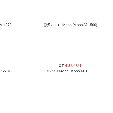
от
48 810
₽
1270)
Диван
Мосс (Moss M 1500)