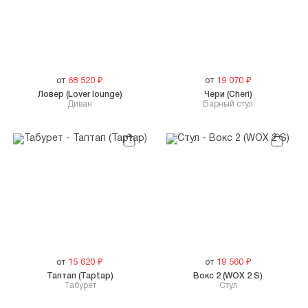
от
68 520
₽
от
19 070
₽
Ловер (Lover lounge)
Чери (Cheri)
Диван
Барный стул
от
15 620
₽
от
19 560
₽
Таптап (Taptap)
Вокс 2 (WOX 2 S)
Табурет
Cтул