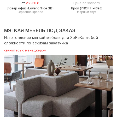
от
26 980
₽
Цена по запросу
Ловер офис (Lover office SB)
Проп (PROP H-4390)
Офисное кресло
Барный стул
МЯГКАЯ МЕБЕЛЬ ПОД ЗАКАЗ
Изготовление мягкой мебели для ХоРеКа любой
сложности по эскизам заказчика
свяжитесь с менеджером