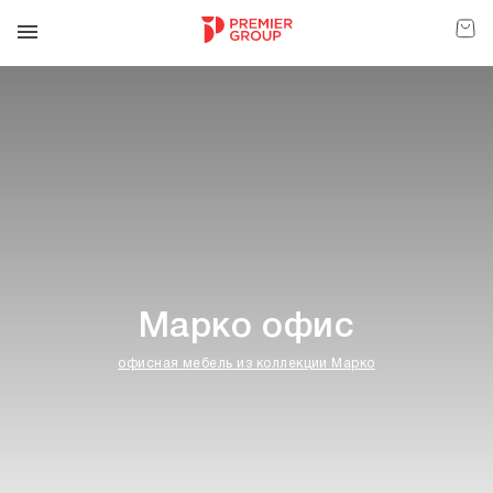
Модульный диван
Марко офис
Cesto
офисная мебель из коллекции Mарко
yличная мебель в наличии
Стампо (Stampo)