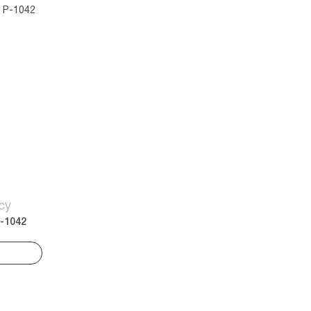
су
-1042