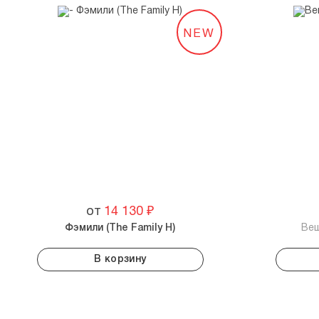
NEW
от
14 130
₽
Фэмили (The Family H)
Ве
В корзину