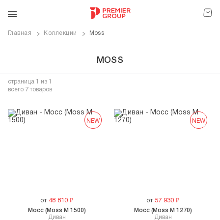
Главная
Коллекции
Moss
MOSS
страница
1
из 1
всего 7 товаров
NEW
NEW
от
48 810
₽
от
57 930
₽
Мосс (Moss M 1500)
Мосс (Moss M 1270)
Диван
Диван