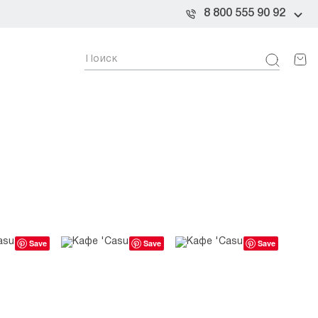
8 800 555 90 92
Save
Save
Save