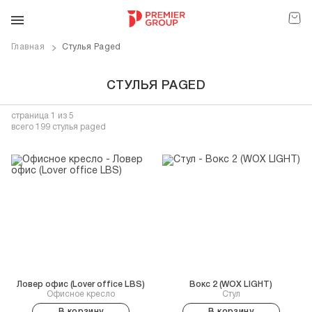
Главная
Стулья Paged
СТУЛЬЯ PAGED
страница
1
из 5
всего 199 стулья paged
Ловер офис (Lover office LBS)
Вокс 2 (WOX LIGHT)
Офисное кресло
Стул
В корзину
В корзину