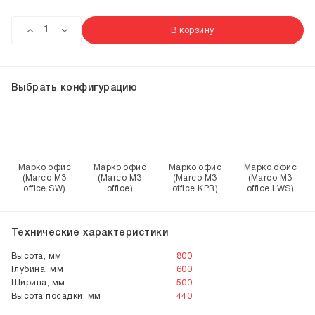
В корзину
Выбрать конфигурацию
Марко офис
Марко офис
Марко офис
Марко офис
(Marco M3
(Marco M3
(Marco M3
(Marco M3
office SW)
office)
office KPR)
office LWS)
Технические характеристики
Высота, мм
800
Глубина, мм
600
Ширина, мм
500
Высота посадки, мм
440