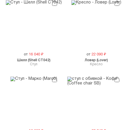
от
16 040
₽
от
22 090
₽
Шелл (Shell CT042)
Ловер (Lover)
Стул
Кресло