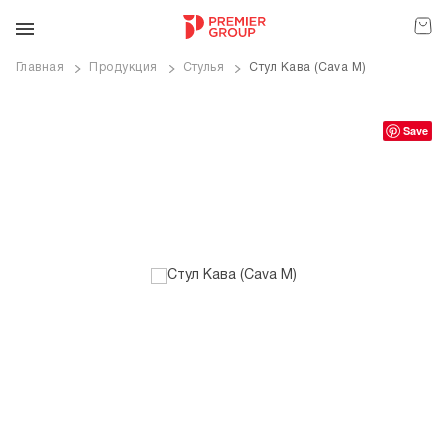
Главная
Продукция
Стулья
Стул Кава (Cava M)
ve
Save