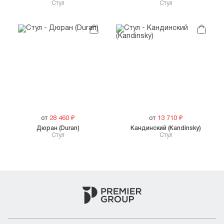
Cтул
Стул
от
28 460
₽
от
13 710
₽
Дюран (Duran)
Кандинский (Kandinsky)
Стул
Стул