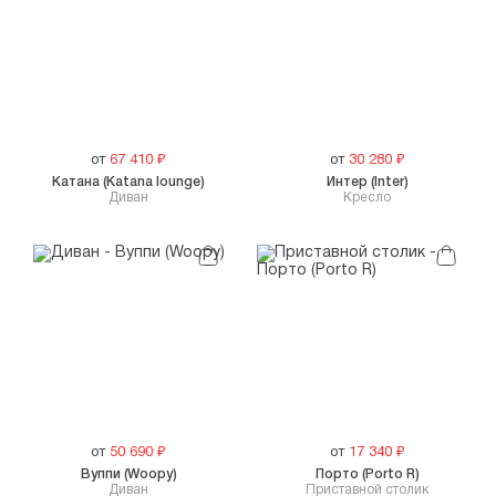
от
67 410
₽
от
30 280
₽
Катана (Katana lounge)
Интер (Inter)
Диван
Кресло
от
50 690
₽
от
17 340
₽
Вуппи (Woopy)
Порто (Porto R)
Диван
Приставной столик