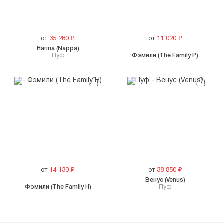
от
35 280
₽
от
11 020
₽
Наппа (Nappa)
Пуф
Фэмили (The Family P)
от
14 130
₽
от
38 850
₽
Венус (Venus)
Фэмили (The Family H)
Пуф